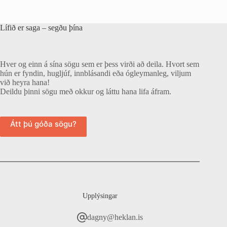
Lífið er saga – segðu þína
Hver og einn á sína sögu sem er þess virði að deila. Hvort sem
hún er fyndin, hugljúf, innblásandi eða ógleymanleg, viljum
við heyra hana!
Deildu þinni sögu með okkur og láttu hana lifa áfram.
Átt þú góða sögu?
Upplýsingar
dagny@heklan.is