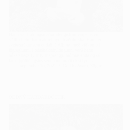
Hann var flutningsmaður áfengisfrumvarpsins en
sjálfur hefur hann aldrei byrjað að drekka. Hann er
sveitastrákur sem endaði á Alþingi með viðkomu í
lögreglunni. Í búsáhaldabyltingunni varð hann
bókstaflega fyrir fyrir sprengju mótmælenda og sá
kima þjóðfélagsins sem hann óraði ekki fyrir…
september 10, 2021
Gott hlaðvarp
,
Sögur
ODDNÝ HARÐARDÓTTIR