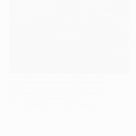
Góður dagur með Brynju Dan á Reykjanesi, annar
dagur Brynja Dan fór í helgarferð á Reykjanesið
með syni sínum, vinkonu og syni hennar. Gist var á
Diamond suite í Keflavík, farið í Aurorabasecamp og
síðan í hellaskoðun með dive.is, farið…
október 18, 2024
Góður Dagur
,
Sögur