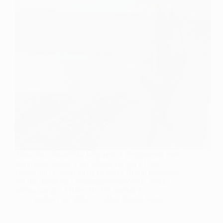
Tinna fór í rómantíska helgarfeðr á Reykjanesið með
manninum sínum. Fyrri nóttina var gist á Light
House inn í Garðinum og borðað á Röstin restaurant,
rölt um bæinn og Garðskagaviti skoðaður. Seinni
nóttina var gist á Hótel DUUS, borðað á…
október 18, 2024
Góður Dagur
,
Sögur