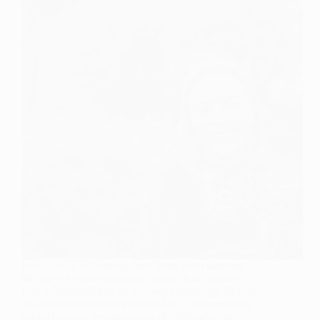
Hún flutti til Suðurnesja fyrir fimm árum síðan og
tók þar við stöðu skólastjóra Ssand, hún brennur
fyrir velferðarmálum og er alveg einstaklega jákvæð.
Við ræddum við Hólmfríði um lífið á Suðurnesjum,
sakamálasögur, vegahlaup og að sjálfsögðu um