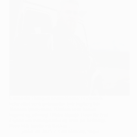
Umhverfið í kringum heimaslóðirnar í Grindavík
hefur alltaf verið griðarstaður fyrir Ingiberg Þór
Jónasson ljósmyndara. Náttúran veitir honum
hugarró og jafnvægi í lífsins ólgusjó. Hann fór fyrst
á sjóinn um fermingaraldur og lærði þar heilmargt.
Hann háði baráttu við Bakkus…
janúar 20, 2025
Gott hlaðvarp
,
Sögur