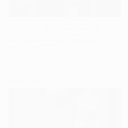
Örlögin höguðu því þannig að hann skráði sig í
kvikmyndaskóla þegar hann var við það að stimpla
sig út úr námi. Þrennum Edduverðlaunum síðar er
Garðar Örn Arnarson einn afkastamesti
kvikmyndagerðamaður Íslands og brautryðjandi
þegar kemur að gerð íþróttaefnis á…
janúar 6, 2025
Gott hlaðvarp
,
Sögur
Una Steinsdóttir