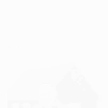
dagur. Brynja Dan fór í helgarferð á Reykjanesið
með syni sínum, vinkonu og syni hennar. Gist var á
Diamond suite í Keflavík, farið í Aurorabasecamp og
síðan í hellaskoðun með dive.is, farið…
október 18, 2024
Góður Dagur
,
Sögur
BIRGIR ÞÓRARINSSON