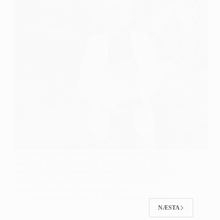
Hún verður alltaf samofin Garðinum enda býr hún
þar enn á æskuheimili sínu. Þar var lífið oft erfitt í
æsku Oddnýjar. Foreldrar hennar skildu þegar hún
var táningur og heimilislífið var litað af drykkju
föður hennar. Hún missir móður sína…
september 8, 2021
Gott hlaðvarp
,
Sögur
NÆSTA