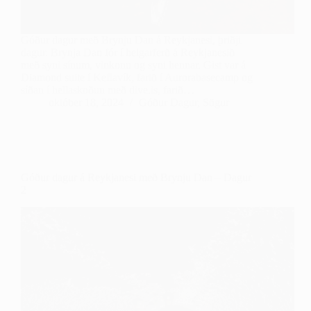
Góður dagur með Brynju Dan á Reykjanesi, þriðji
dagur. Brynja Dan fór í helgarferð á Reykjanesið
með syni sínum, vinkonu og syni hennar. Gist var á
Diamond suite í Keflavík, farið í Aurorabasecamp og
síðan í hellaskoðun með dive.is, farið…
október 18, 2024
Góður Dagur
,
Sögur
Góður dagur á Reykjanesi með Brynju Dan – Dagur
2