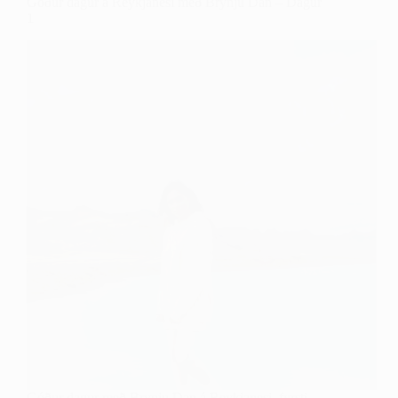
Góður dagur á Reykjanesi með Brynju Dan – Dagur
1
Góður dagur með Brynju Dan á Reykjanesi, fyrsti