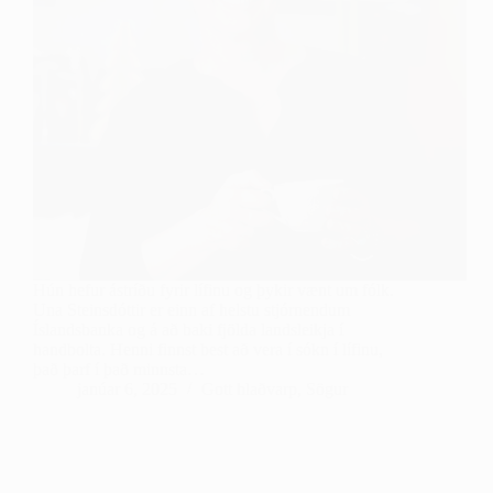
Hún hefur ástríðu fyrir lífinu og þykir vænt um fólk.
Una Steinsdóttir er einn af helstu stjórnendum
Íslandsbanka og á að baki fjölda landsleikja í
handbolta. Henni finnst best að vera í sókn í lífinu,
það þarf í það minnsta…
janúar 6, 2025
Gott hlaðvarp
,
Sögur