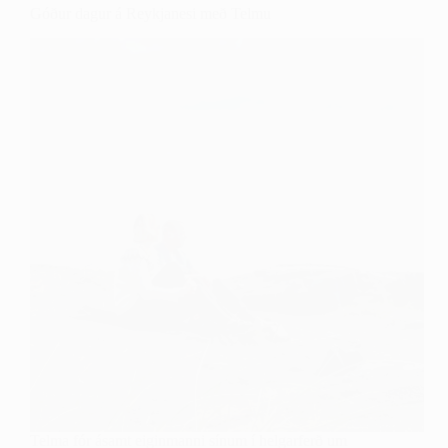
Góður dagur á Reykjanesi með Telmu
Telma fór ásamt eiginmanni sínum í helgarferð um