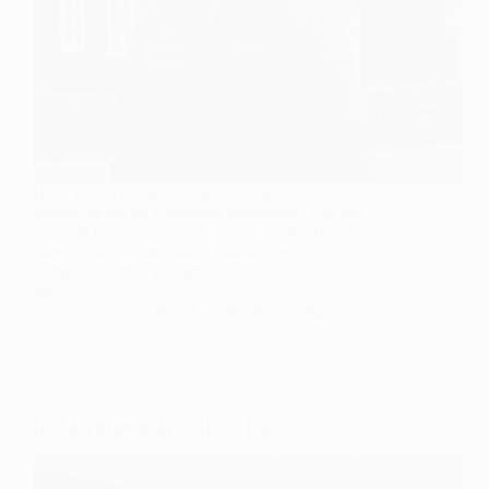
Hann þótti villingur og ekki líklegur til að verða
guðfræðingur og virðulegur þingmaður. Það má
segja að hann sé 19 aldar maður í hjarta. Hann er
strandamaður, óðalsbóndi á Knarranesi á
Vatnsleysuströnd þar sem eitt sinn varð til ríkisstjórn.
Þar…
júní 21, 2024
Gott hlaðvarp
,
Sögur
HÓLMFRÍÐUR ÁRNADÓTTIR