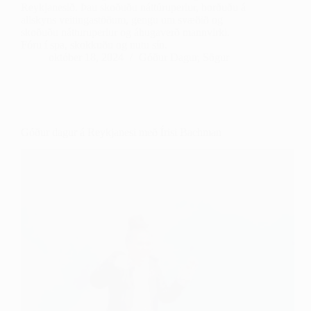
Reykjanesið. Þau skoðuðu náttúruperlur, borðuðu á
allskyns veitingastöðum, gengu um svæðið og
skoðuðu nátturuperlur og áhugaverð mannvirki.
Fóru í spa, skokkuðu og nutu sín.
október 18, 2024
Góður Dagur
,
Sögur
Góður dagur á Reykjanesi með Írisi Bachman