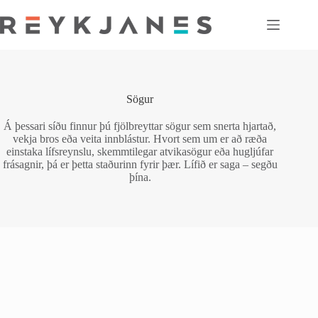
Skip
to
content
Sögur
Á þessari síðu finnur þú fjölbreyttar sögur sem snerta hjartað,
vekja bros eða veita innblástur. Hvort sem um er að ræða
einstaka lífsreynslu, skemmtilegar atvikasögur eða hugljúfar
frásagnir, þá er þetta staðurinn fyrir þær. Lífið er saga – segðu
þína.