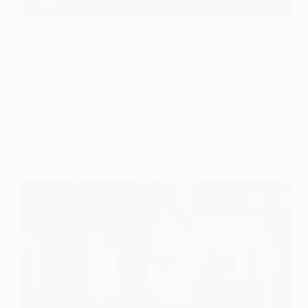
Hann var lágvaxinn og seinn til í þroska sem lá
þungt á honum á unglingsárum. Það fyllti hann
eldmóð til þess að leggja ennþá harðar að sér og
sanna sig. Þetta hefur verið rauður þráður í ferli
Njarðvíkingsins Elvars Friðrikssonar,…
febrúar 20, 2025
Sögur
,
Uncategorized
Jón Kalman