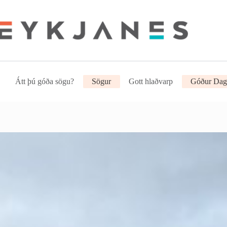
Átt þú góða sögu?
Sögur
Gott hlaðvarp
Góður Dag