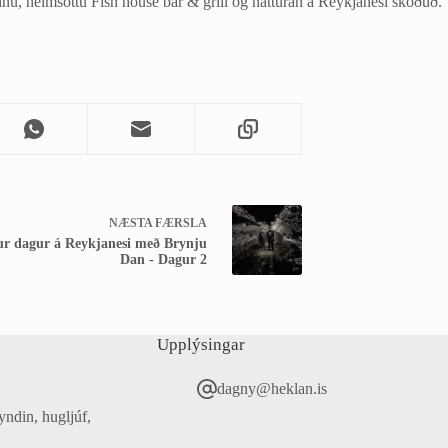
inu, heimsóttu Fish house bar & grill og náttúran á Reykjanesi skoðuð.
NÆSTA
FÆRSLA
r dagur á Reykjanesi með Brynju
Dan - Dagur 2
Upplýsingar
dagny@heklan.is
yndin, hugljúf,