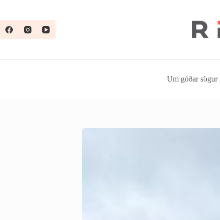
Skip
to
content
Um góðar sögur