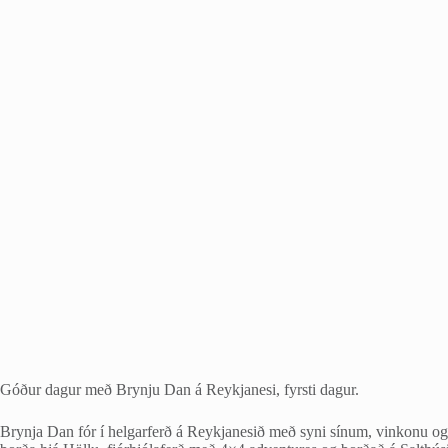
Góður dagur með Brynju Dan á Reykjanesi, fyrsti dagur.
Brynja Dan fór í helgarferð á Reykjanesið með syni sínum, vinkonu og sy