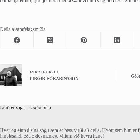
borða hjá Höllu, fjórhjólaferð með 4×4 adventures og borðað á Salthús
Deila á samfélagsmiðla
FYRRI
FÆRSLA
Góðu
BIRGIR ÞÓRARINSSON
Lífið er saga – segðu þína
Hver og einn á sína sögu sem er þess virði að deila. Hvort sem hún er f
innblásandi eða ógleymanleg, viljum við heyra hana!