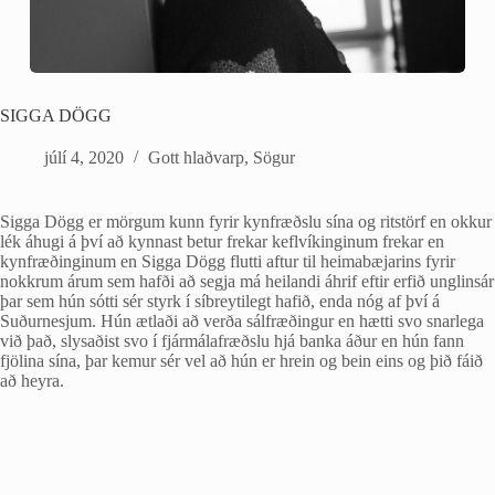
SIGGA DÖGG
júlí 4, 2020
Gott hlaðvarp
,
Sögur
Sigga Dögg er mörgum kunn fyrir kynfræðslu sína og ritstörf en okkur
lék áhugi á því að kynnast betur frekar keflvíkinginum frekar en
kynfræðinginum en Sigga Dögg flutti aftur til heimabæjarins fyrir
nokkrum árum sem hafði að segja má heilandi áhrif eftir erfið unglinsár
þar sem hún sótti sér styrk í síbreytilegt hafið, enda nóg af því á
Suðurnesjum. Hún ætlaði að verða sálfræðingur en hætti svo snarlega
við það, slysaðist svo í fjármálafræðslu hjá banka áður en hún fann
fjölina sína, þar kemur sér vel að hún er hrein og bein eins og þið fáið
að heyra.