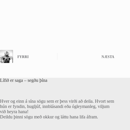
FYRRI
NÆSTA
Lífið er saga – segðu þína
Hver og einn á sína sögu sem er þess virði að deila. Hvort sem
hún er fyndin, hugljúf, innblásandi eða ógleymanleg, viljum
við heyra hana!
Deildu þinni sögu með okkur og láttu hana lifa áfram.