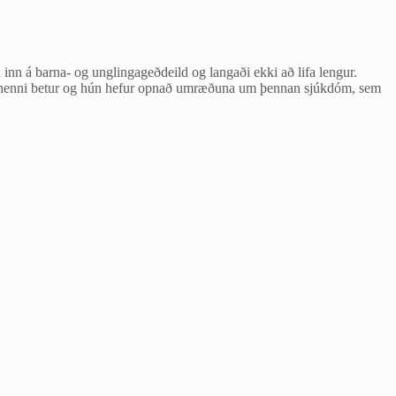
n inn á barna- og unglingageðdeild og langaði ekki að lifa lengur.
íður henni betur og hún hefur opnað umræðuna um þennan sjúkdóm, sem