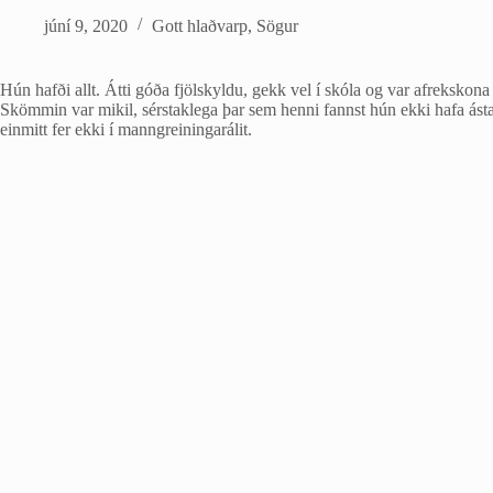
júní 9, 2020
Gott hlaðvarp
,
Sögur
Hún hafði allt. Átti góða fjölskyldu, gekk vel í skóla og var afrekskona
Skömmin var mikil, sérstaklega þar sem henni fannst hún ekki hafa ás
einmitt fer ekki í manngreiningarálit.