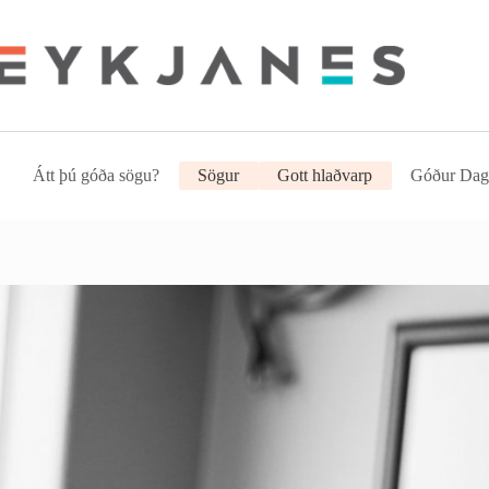
Átt þú góða sögu?
Sögur
Gott hlaðvarp
Góður Dag