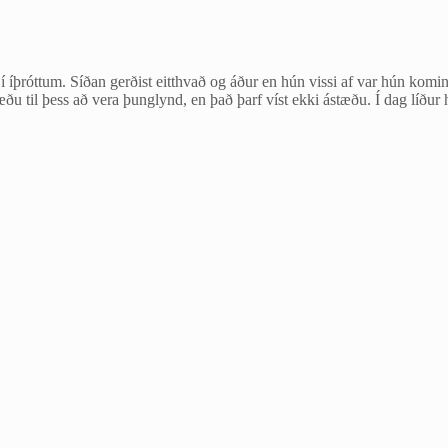
 í íþróttum. Síðan gerðist eitthvað og áður en hún vissi af var hún komi
tæðu til þess að vera þunglynd, en það þarf víst ekki ástæðu. Í dag l